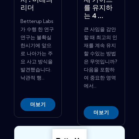
서 : 미래의
재 가이드
리더
를 유지하
는 4 ...
Betterup Labs
가 수행 한 연구
큰 사임을 감안
연구는 불확실
할 때 최고의 인
한시기에 앞으
재를 계속 유지
로 나아가는 주
할 수있는 방법
요 사고 방식을
은 무엇입니까?
발견했습니다.
다음을 포함하
낙관적 행...
여 중요한 영역
에서...
더보기
더보기