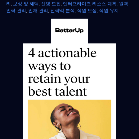
리
,
보상 및 혜택
,
신병 모집
,
엔터프라이즈 리소스 계획
,
원격
인력 관리
,
인재 관리
,
전략적 분석
,
직원 보상
,
직원 유지