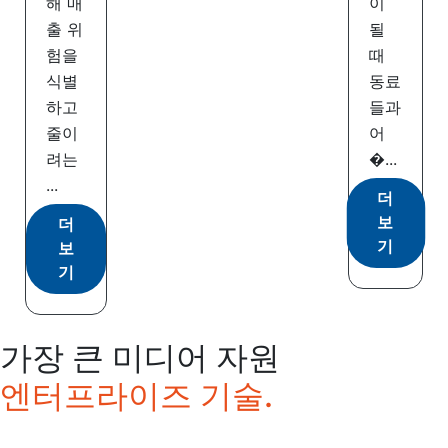
해 매
이
출 위
될
험을
때
식별
동료
하고
들과
줄이
어
려는
�...
...
더
보
더
기
보
기
가장 큰 미디어 자원
엔터프라이즈 기술.