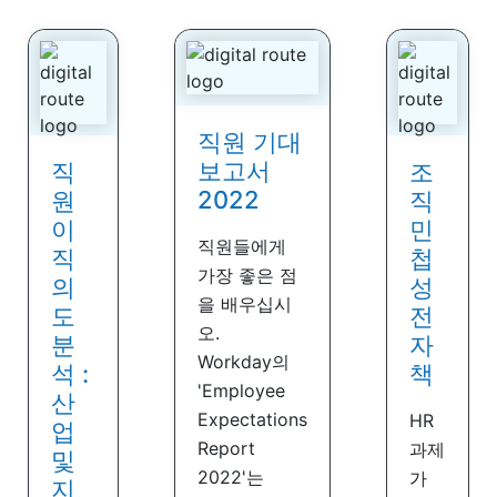
직원 기대
보고서
직
조
2022
원
직
이
민
직원들에게
직
첩
가장 좋은 점
의
성
을 배우십시
도
전
오.
분
자
Workday의
석 :
책
'Employee
산
Expectations
HR
업
Report
과제
및
2022'는
가
지