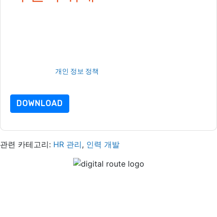
이 양식을 제출함으로써 귀하는 수락합니다
Workday
당신에게 연
락하여 마케팅 관련 이메일 또는 전화. 언제든지 구독을 취소할 수
있습니다.
Workday
웹사이트 및 커뮤니케이션은 자체 개인 정보 보
호 정책의 적용을 받습니다.
이 리소스를 요청하면 사용 약관에 동의하는 것입니다. 모든 데이터
는 우리의 보호
개인 정보 정책
.추가 질문이 있으시면 이메일을 보
내주십시오 dataprotection@techpublishhub.com
DOWNLOAD
관련 카테고리:
HR 관리
,
인력 개발