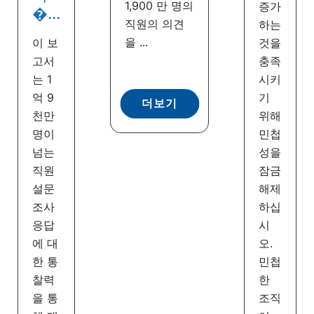
1,900 만 명의
증가
�...
직원의 의견
하는
을 ...
이 보
것을
고서
충족
는 1
시키
억 9
기
더보기
천만
위해
명이
민첩
넘는
성을
직원
잠금
설문
해제
조사
하십
응답
시
에 대
오.
한 통
민첩
찰력
한
을 통
조직