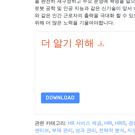
을 완전히 재구성하고 주요 운영에 혁명을 일으
로봇 공학 및 인공 지능과 같은 신기술이 앞서 
와 같은 인간 근로자의 출력을 극대화 할 수 
위해 더 많은 노력을 기울여야합니다.
더 알기 위해
이 양식을 제출함으로써 귀하는 수락합니다
UKG
당
제든지 구독을 취소할 수 있습니다.
UKG
웹사이트 및
용을 받습니다.
이 리소스를 요청하면 사용 약관에 동의하는 것입니
가 질문이 있으시면 이메일을 보내주십시오 dataprotect
DOWNLOAD
관련 카테고리:
HR 서비스 제공
,
HRI
,
HRIS
,
경
센티브
,
부재 관리
,
성과 관리
,
전략적 분석
,
지