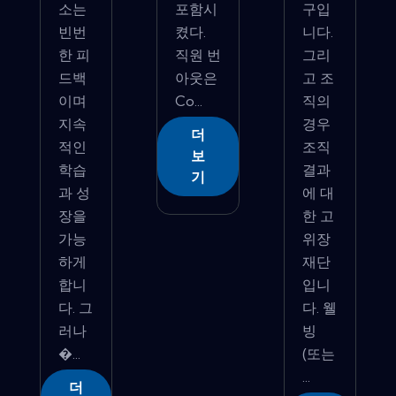
소는
포함시
구입
빈번
켰다.
니다.
한 피
직원 번
그리
드백
아웃은
고 조
이며
Co...
직의
지속
경우
더
적인
조직
보
학습
결과
기
과 성
에 대
장을
한 고
가능
위장
하게
재단
합니
입니
다. 그
다. 웰
러나
빙
�...
(또는
...
더