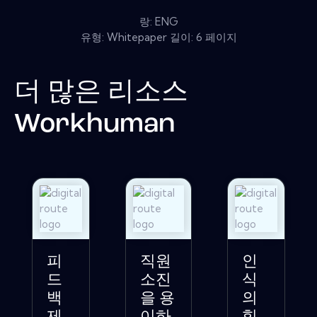
랑: ENG
유형: Whitepaper 길이: 6 페이지
더 많은 리소스
Workhuman
피
직원
인
드
소진
식
백
을 용
의