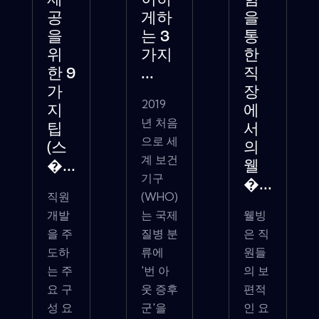
제
이하
힘
공
게하
을
을
는 3
통
위
가지
한
한 9
...
직
가
장
2019
지
에
년 처음
팁
서
으로 세
(스
의
계 보건
�...
웰
기구
�...
직원
(WHO)
개발
는 국제
웰빙
을 주
질병 분
은 직
도하
류에
원들
는 주
'번 아
의 보
요 구
웃 증후
편적
성 요
군'을
인 요