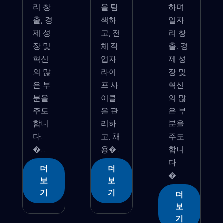
리 창
을 탐
하며
출, 경
색하
일자
제 성
고, 전
리 창
장 및
체 작
출, 경
혁신
업자
제 성
의 많
라이
장 및
은 부
프 사
혁신
분을
이클
의 많
주도
을 관
은 부
합니
리하
분을
다.
고, 채
주도
�...
용�...
합니
다.
더
더
�...
보
보
기
기
더
보
기