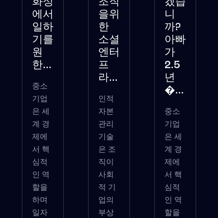
화성
조직
겠습
에서
을위
니
일하
한
까?
기를
소셜
아빠
원
엔터
가
한...
프
2.5
라...
년
중소
�...
기업
인적
은 세
자본
중소
계 경
관리
기업
제에
기술
은 세
서 핵
은 조
계 경
심적
직이
제에
인 역
사회
서 핵
할을
적 기
심적
하며
업의
인 역
일자
부상
할을