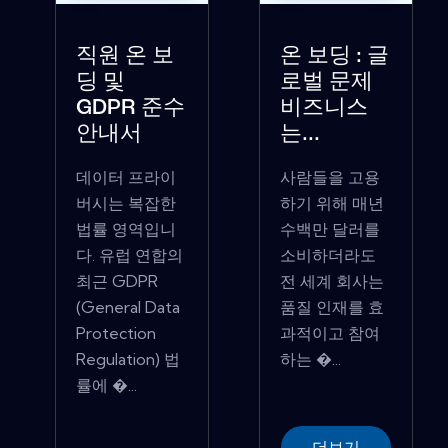
직원 온 보
온 보딩 : 글
딩 및
로벌 문제
GDPR 준수
비즈니스
안내서
는...
데이터 프라이
사람들을 고용
버시는 복잡한
하기 위해 매년
법률 영역입니
수백만 달러를
다. 유럽 ​​연합의
소비하더라도
최근 GDPR
전 세계 회사는
(General Data
품질 인재를 효
Protection
과적이고 참여
Regulation) 법
하는 �...
률에 �...
더보기