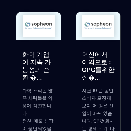
화학 기업
혁신에서
이 지속 가
이익으로 :
능성과 순
CPG를위한
환 �...
신�...
화학 조직은 많
지난 10 년 동안
은 사람들을 역
소비자 포장재
풍에 직면합니
보다 더 많은 산
다
업이 바뀌 었습
전선. 매출 성장
니다. CPG 회사
이 중단되었을
는 경제 위기, 빠