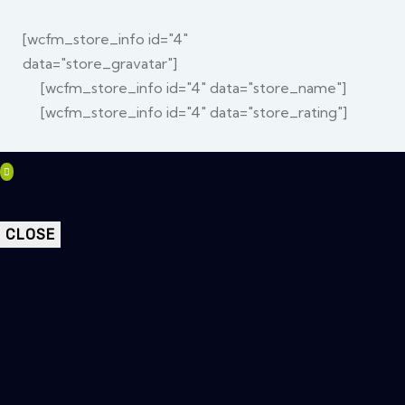
[wcfm_store_info id="4"
data="store_gravatar"]
[wcfm_store_info id="4" data="store_name"]
[wcfm_store_info id="4" data="store_rating"]
CLOSE