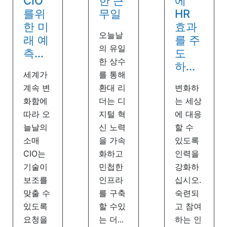
CIO
한 근
에
를위
무일
HR
한 미
효과
오늘날
래 예
를 주
의 유일
측...
도
한 상수
하...
세계가
를 통해
계속 변
환대 리
변화하
화함에
더는 디
는 세상
따라 오
지털 혁
에 대응
늘날의
신 노력
할 수
소매
을 가속
있도록
CIO는
화하고
인력을
기술이
민첩한
강화하
보조를
인프라
십시오.
맞출 수
를 구축
숙련되
있도록
할 수있
고 참여
요청을
는 더...
하는 인