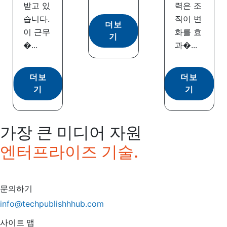
받고 있
력은 조
습니다.
직이 변
더보
이 근무
화를 효
기
�...
과�...
더보
더보
기
기
가장 큰 미디어 자원
엔터프라이즈 기술.
문의하기
info@techpublishhhub.com
사이트 맵