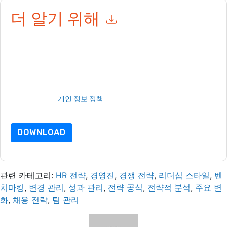
더 알기 위해
이 양식을 제출함으로써 귀하는 수락합니다
Workday USA
당신에
게 연락하여 마케팅 관련 이메일 또는 전화. 언제든지 구독을 취소
할 수 있습니다.
Workday USA
웹사이트 및 커뮤니케이션은 자체 개
인 정보 보호 정책의 적용을 받습니다.
이 리소스를 요청하면 사용 약관에 동의하는 것입니다. 모든 데이터
는 우리의 보호
개인 정보 정책
.추가 질문이 있으시면 이메일을 보
내주십시오 dataprotection@techpublishhub.com
DOWNLOAD
관련 카테고리:
HR 전략
,
경영진
,
경쟁 전략
,
리더십 스타일
,
벤
치마킹
,
변경 관리
,
성과 관리
,
전략 공식
,
전략적 분석
,
주요 변
화
,
채용 전략
,
팀 관리