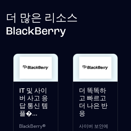
더 많은 리소스
BlackBerry
IT 및 사이
더 똑똑하
버 사고 응
고 빠르고
답 통신 템
더 나은 반
플�...
응
BlackBerry®
사이버 보안에