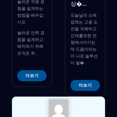
놀라운 직원 경
상�...
험을 설계하는
방법을 배우십
오늘날의 소매
시오.
업체는 고용 도
전을 극복하고
놀라운 인력 경
인재를위한 전
험을 설계하고
쟁에서이기는
배치하기 위해
데 도움이되는
조직은 최...
더 나은 솔루션
이 필�...
더보기
더보기