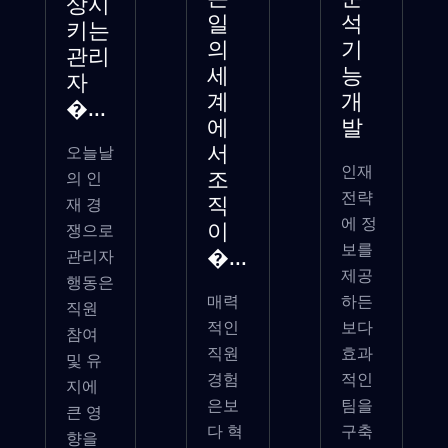
상시
일
석
키는
의
기
관리
세
능
자
계
개
�...
에
발
오늘날
서
인재
의 인
조
전략
재 경
직
에 정
쟁으로
이
보를
관리자
�...
제공
행동은
매력
하든
직원
적인
보다
참여
직원
효과
및 유
경험
적인
지에
은보
팀을
큰 영
다 혁
구축
향을