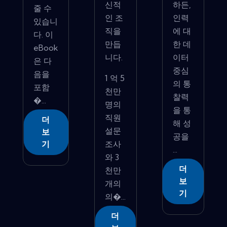
신적
하든,
줄 수
인 조
인력
있습니
직을
에 대
다. 이
만듭
한 데
eBook
니다.
이터
은 다
중심
음을
1 억 5
의 통
포함
천만
찰력
�...
명의
을 통
직원
더
해 성
설문
보
공을
조사
기
...
와 3
더
천만
보
개의
기
의�...
더