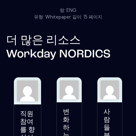
랑: ENG
유형: Whitepaper 길이: 15 페이지
더 많은 리소스
Workday NORDICS
변
사
직원
화
람
참여
하
들
를 향
는
분