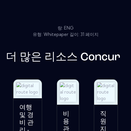
랑: ENG
유형: Whitepaper 길이: 31 페이지
더 많은 리소스
Concur
여행
비
직
및 경
용
원
비 관
관
지
리 -