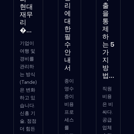
리
출
현대
에
을
재무
대
통
리
한
제
�...
필
하
기업이
수
는 5
여행 및
안
가
경비를
내
지
관리하
서
방
는 방식
법...
종이
(Tande)
영수
직원
은 변화
증이
비용
하고 있
비용
은 비
습니다.
프로
싸다.
신흥 기
세스
공급
술, 점점
를
업체
더 힘든