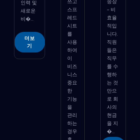
쓰고
송장
인력 및
스프
- 비
새로운
레드
효율
비�...
시트
적입
를
니다.
더보
사용
직원
기
하여
들은
이
직무
비즈
를 수
니스
행하
중요
는 것
한
만으
기능
로 회
을
사의
관리
현금
하는
을 지
경우
�...
혼